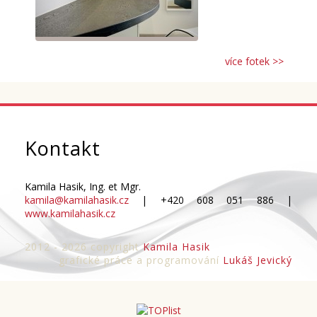
více fotek >>
Kontakt
Kamila Hasik, Ing. et Mgr.
kamila@kamilahasik.cz
| +420 608 051 886 |
www.kamilahasik.cz
2012 - 2026 copyright
Kamila Hasik
grafické práce a programování
Lukáš Jevický