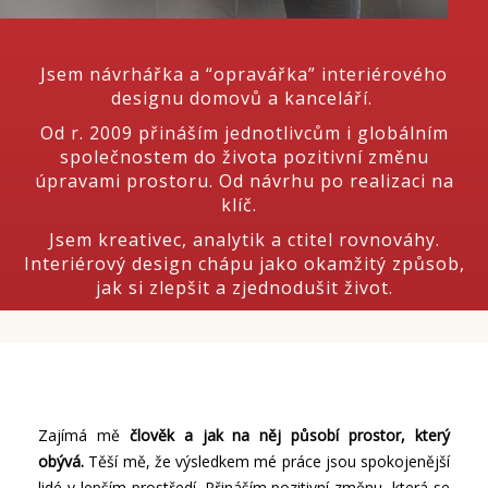
Jsem návrhářka a “opravářka” interiérového
designu domovů a kanceláří.
Od r. 2009 přináším jednotlivcům i globálním
společnostem do života pozitivní změnu
úpravami prostoru. Od návrhu po realizaci na
klíč.
Jsem kreativec, analytik a ctitel rovnováhy.
Interiérový design chápu jako okamžitý způsob,
jak si zlepšit a zjednodušit život.
Zajímá mě
člověk a jak na něj působí prostor, který
obývá.
Těší mě, že výsledkem mé práce jsou spokojenější
lidé v lepším prostředí. Přináším
pozitivní změnu,
která se